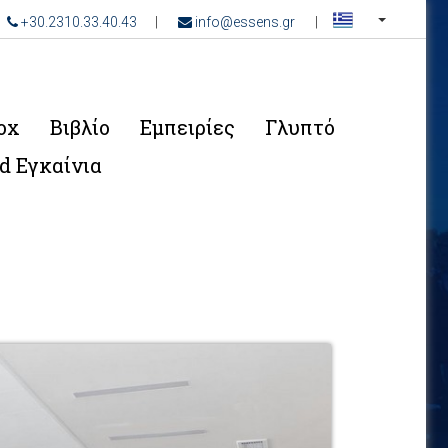
__
+30.2310.33.40.43
|
info@essens.gr
|
ox
Βιβλίο
Εμπειρίες
Γλυπτό
d Εγκαίνια