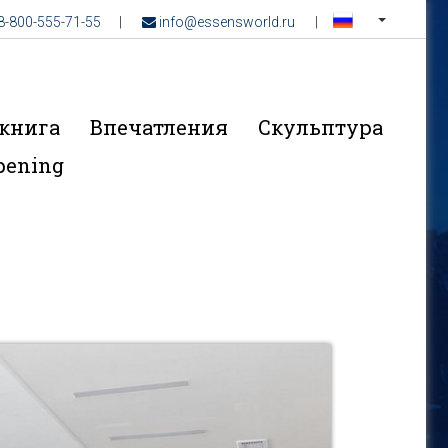
__
8-800-555-71-55
|
info@essensworld.ru
|
книга
Впечатления
Скульптура
pening