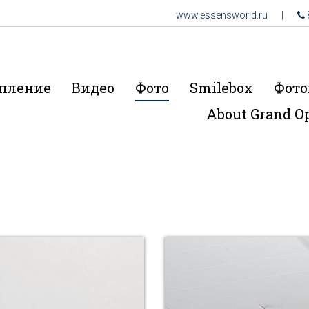
www.essensworld.ru
|
пление
Видео
Фото
Smilebox
Фото
About Grand O