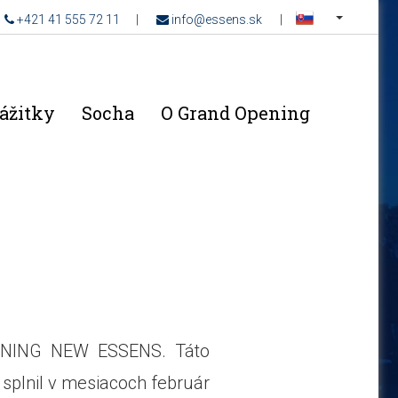
__
+421 41 555 72 11
|
info@essens.sk
|
ážitky
Socha
O Grand Opening
PENING NEW ESSENS. Táto
splnil v mesiacoch február