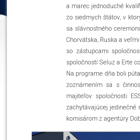
a marec jednoduché kvalif
zo siedmych štátov, v kt
sa slávnostného ceremoniál
Chorvátska, Ruska a veľmi
so zástupcami spoločnost
spoločností Seluz a Erte c
Na programe dňa boli pútav
zoznámením sa s činnosť
majiteľov spoločnosti ES
zachytávajúcej jedinečné
komisárom z agentúry Dobr