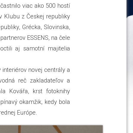
astnilo viac ako 500 hostí
 Klubu z Českej republiky
publiky, Grécka, Slovinska,
 partnerov ESSENS, na čele
tili aj samotní majitelia
interiérov novej centrály a
vodná reč zakladateľov a
la Kovářa, krst fotoknihy
pínavý okamžik, kedy bola
rednej Európe.