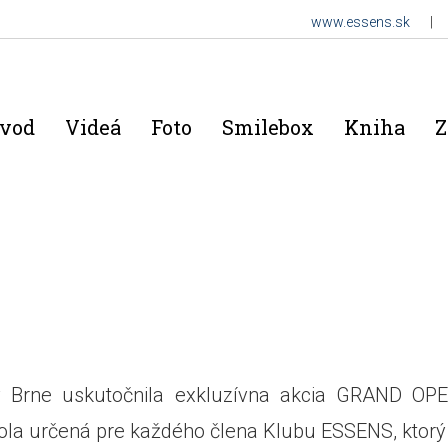
www.essens.sk
|
vod
Videá
Foto
Smilebox
Kniha
Z
 v Brne uskutočnila exkluzívna akcia GRAND O
la určená pre každého člena Klubu ESSENS, ktorý 