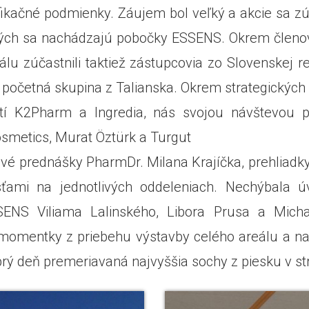
ikačné podmienky. Záujem bol veľký a akcie sa zúč
orých sa nachádzajú pobočky ESSENS. Okrem členov
u zúčastnili taktiež zástupcovia zo Slovenskej re
 početná skupina z Talianska. Okrem strategických
í K2Pharm a Ingredia, nás svojou návštevou poc
osmetics, Murat Öztürk a Turgut
é prednášky PharmDr. Milana Krajíčka, prehliadky 
ami na jednotlivých oddeleniach. Nechýbala ú
SENS Viliama Lalinského, Libora Prusa a Micha
 momentky z priebehu výstavby celého areálu a na
ý deň premeriavaná najvyššia sochy z piesku v st