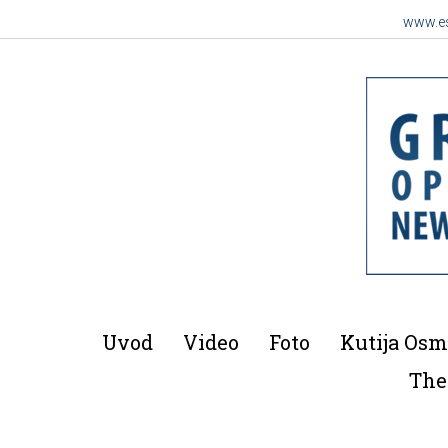
www.es
Uvod
Video
Foto
Kutija Osm
The